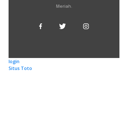
Meriah.
login
Situs Toto